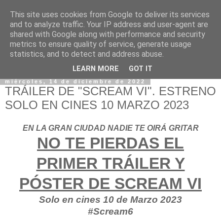
This site uses cookies from Google to deliver its services
and to analyze traffic. Your IP address and user-agent are
shared with Google along with performance and security
metrics to ensure quality of service, generate usage
statistics, and to detect and address abuse.
LEARN MORE
GOT IT
miércoles, 14 de diciembre de 2022
TRÁILER DE "SCREAM VI". ESTRENO
SOLO EN CINES 10 MARZO 2023
EN LA GRAN CIUDAD NADIE TE OIRÁ GRITAR
NO TE PIERDAS EL
PRIMER TRÁILER Y
PÓSTER DE SCREAM VI
Solo en cines 10 de Marzo 2023
#Scream6