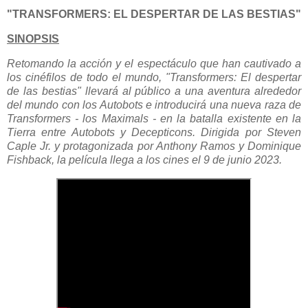
"TRANSFORMERS: EL DESPERTAR DE LAS BESTIAS"
SINOPSIS
Retomando la acción y el espectáculo que han cautivado a
los cinéfilos de todo el mundo, "Transformers: El despertar
de las bestias" llevará al público a una aventura alrededor
del mundo con los Autobots e introducirá una nueva raza de
Transformers - los Maximals - en la batalla existente en la
Tierra entre Autobots y Decepticons. Dirigida por Steven
Caple Jr. y protagonizada por Anthony Ramos y Dominique
Fishback, la película llega a los cines el 9 de junio 2023.