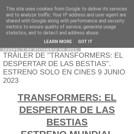
This site uses cookies from Google to deliver its services
and to analyze traffic. Your IP address and user-agent are
shared with Google along with performance and security
metrics to ensure quality of service, generate usage
statistics, and to detect and address abuse.
LEARN MORE
GOT IT
jueves, 1 de diciembre de 2022
TRÁILER DE "TRANSFORMERS: EL
DESPERTAR DE LAS BESTIAS".
ESTRENO SOLO EN CINES 9 JUNIO
2023
TRANSFORMERS: EL
DESPERTAR DE LAS
BESTIAS