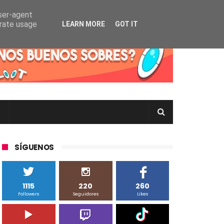
user-agent
erate usage
LEARN MORE
GOT IT
rtas Pokémon TCG en Inglés, Japonés o Chino
SÍGUENOS
1115
220
260
Followers
Seguidores
Likes