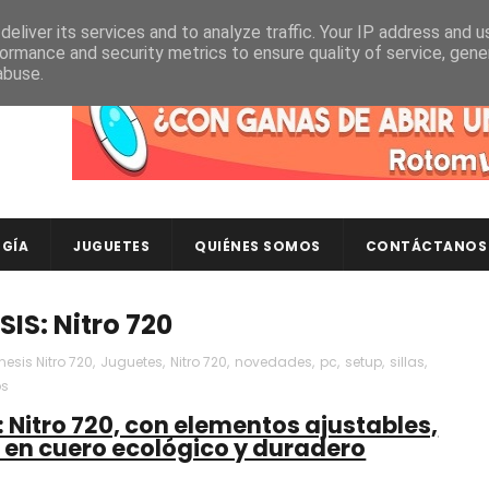
eliver its services and to analyze traffic. Your IP address and 
ormance and security metrics to ensure quality of service, gen
abuse.
Descubre en RotomLoot las últimas colecciones de ca
GÍA
JUGUETES
QUIÉNES SOMOS
CONTÁCTANOS
IS: Nitro 720
esis Nitro 720
,
Juguetes
,
Nitro 720
,
novedades
,
pc
,
setup
,
sillas
,
os
 Nitro 720, con elementos ajustables,
en cuero ecológico y duradero