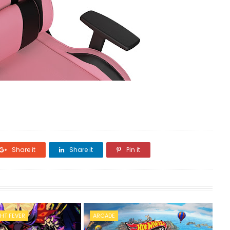
Share it
Share it
Pin it
HT FEVER
ARCADE