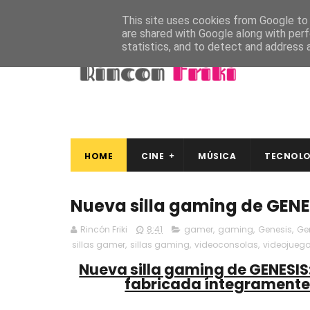
This site uses cookies from Google to d
are shared with Google along with perf
statistics, and to detect and address 
HOME
CINE
MÚSICA
TECNOLO
Nueva silla gaming de GENES
Rincón Friki
8:41
gamer
,
gaming
,
Genesis
,
Gen
sillas gamer
,
sillas gaming
,
videoconsolas
,
videojueg
Nueva silla gaming de GENESIS:
fabricada íntegramente 