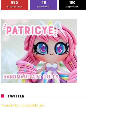
680
45
180
Suscriptores
Seguidores
Seguidores
TWITTER
Tweets by rinconfriki_es