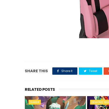
SHARE THIS
Share it
Tweet
RELATED POSTS
GAMER
DEMONS' NIG