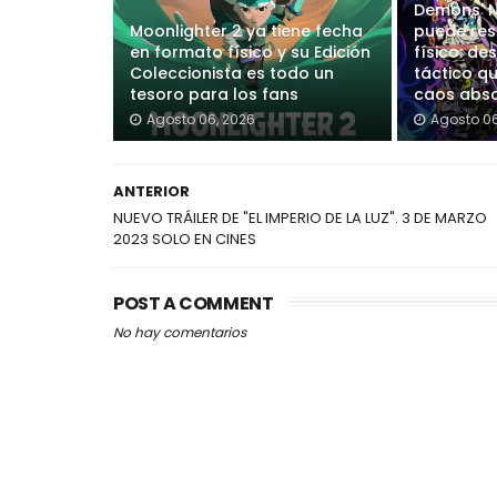
Demons' N
Moonlighter 2 ya tiene fecha
puede res
en formato físico y su Edición
físico: de
Coleccionista es todo un
táctico q
tesoro para los fans
caos abso
Agosto 06, 2026
Agosto 06
ANTERIOR
NUEVO TRÁILER DE "EL IMPERIO DE LA LUZ". 3 DE MARZO
2023 SOLO EN CINES
POST A COMMENT
No hay comentarios