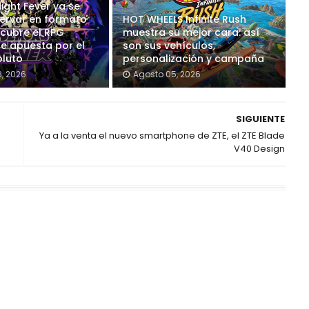
ight Fever ya se
ervar en formato
HOT WHEELS Infinite Rush
scubre el RPG
muestra su mejor cara: así
ue apuesta por el
son sus vehículos,
luto
personalización y campaña
, 2026
Agosto 05, 2026
SIGUIENTE
Ya a la venta el nuevo smartphone de ZTE, el ZTE Blade
V40 Design