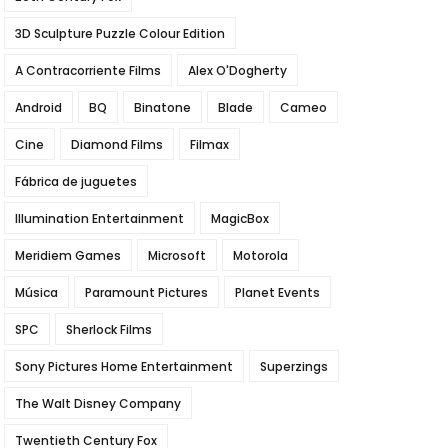
3D Sculpture Puzzle Colour Edition
A Contracorriente Films
Alex O'Dogherty
Android
BQ
Binatone
Blade
Cameo
Cine
Diamond Films
Filmax
Fábrica de juguetes
Illumination Entertainment
MagicBox
Meridiem Games
Microsoft
Motorola
Música
Paramount Pictures
Planet Events
SPC
Sherlock Films
Sony Pictures Home Entertainment
Superzings
The Walt Disney Company
Twentieth Century Fox