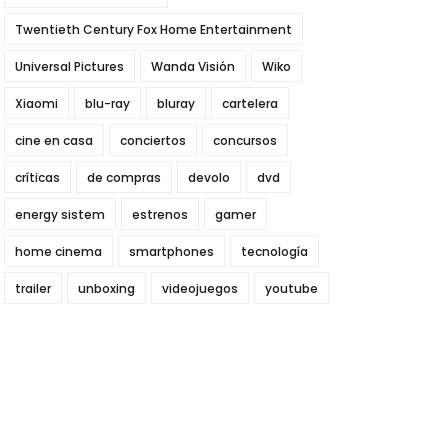
Twentieth Century Fox Home Entertainment
Universal Pictures
Wanda Visión
Wiko
Xiaomi
blu-ray
bluray
cartelera
cine en casa
conciertos
concursos
críticas
de compras
devolo
dvd
energy sistem
estrenos
gamer
home cinema
smartphones
tecnología
trailer
unboxing
videojuegos
youtube