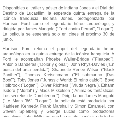
Disponibles el tráiler y póster de Indiana Jones y el Dial del
Destino de Lucasfilm, la esperada quinta entrega de la
icónica franquicia Indiana Jones, protagonizada por
Harrison Ford como el legendario héroe arqueólogo, y
dirigida por James Mangold ("Ford contra Ferrari", "Logan").
La película se estrenará solo en cines el próximo 30 de
junio.
Harrison Ford retoma el papel del legendario héroe
arqueólogo en la quinta entrega de la icónica franquicia. A
Ford le acompañan Phoebe Waller-Bridge ("Fleabag"),
Antonio Banderas ("Dolor y gloria"), John Rhys-Davies ("En
busca del arca perdida"), Shaunette Renee Wilson ("Black
Panther"), Thomas Kretschmann ("El submarino [Das
Boot]"), Toby Jones ("Jurassic World: El reino caído"), Boyd
Holbrook ("Logan"), Oliver Richters ("Viuda Negra"), Ethann
Isidore ("Mortal") y Mads Mikkelsen ("Animales fantásticos:
Los secretos de Dumbledore"). Dirigida por James Mangold
("Le Mans '66", "Logan"), la película está producida por
Kathleen Kennedy, Frank Marshall y Simon Emanuel, con
Steven Spielberg y George Lucas como productores
ejecutivos. John Williams, que ha escrito la música de todas