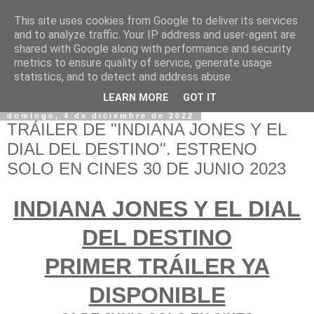
This site uses cookies from Google to deliver its services
and to analyze traffic. Your IP address and user-agent are
shared with Google along with performance and security
metrics to ensure quality of service, generate usage
statistics, and to detect and address abuse.
LEARN MORE
GOT IT
domingo, 4 de diciembre de 2022
TRÁILER DE "INDIANA JONES Y EL
DIAL DEL DESTINO". ESTRENO
SOLO EN CINES 30 DE JUNIO 2023
INDIANA JONES Y EL DIAL
DEL DESTINO
PRIMER TRÁILER YA
DISPONIBLE