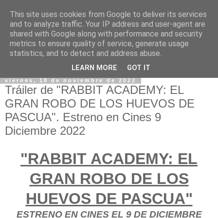
This site uses cookies from Google to deliver its services
and to analyze traffic. Your IP address and user-agent are
shared with Google along with performance and security
metrics to ensure quality of service, generate usage
statistics, and to detect and address abuse.
LEARN MORE
GOT IT
viernes, 18 de noviembre de 2022
Tráiler de "RABBIT ACADEMY: EL
GRAN ROBO DE LOS HUEVOS DE
PASCUA". Estreno en Cines 9
Diciembre 2022
"RABBIT ACADEMY: EL
GRAN ROBO DE LOS
HUEVOS DE PASCUA"
ESTRENO EN CINES EL 9 DE DICIEMBRE