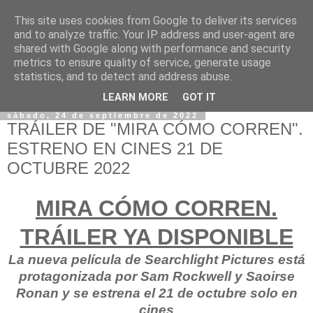
This site uses cookies from Google to deliver its services
and to analyze traffic. Your IP address and user-agent are
shared with Google along with performance and security
metrics to ensure quality of service, generate usage
statistics, and to detect and address abuse.
LEARN MORE
GOT IT
sábado, 24 de septiembre de 2022
TRÁILER DE "MIRA CÓMO CORREN".
ESTRENO EN CINES 21 DE
OCTUBRE 2022
MIRA CÓMO CORREN.
TRÁILER YA DISPONIBLE
La nueva película de Searchlight Pictures está
protagonizada por Sam Rockwell y Saoirse
Ronan y se estrena el 21 de octubre solo en
cines