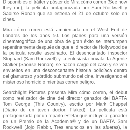
Disponibles el tráiler y póster de Mira cómo corren (See how
they run), la película protagonizada por Sam Rockwell y
Saoirse Ronan que se estrena el 21 de octubre solo en
cines.
Mira cómo corren está ambientada en el West End de
Londres de los años 50. Los planes para una versión
cinematográfica de una obra de gran éxito se interrumpen
repentinamente después de que el director de Hollywood de
la película resulte asesinado. El desencantado inspector
Stoppard (Sam Rockwell) y la entusiasta novata, la Agente
Stalker (Saoirse Ronan), se hacen cargo del caso y se ven
envueltos en una desconcertante historia policíaca dentro
del glamuroso y sórdido submundo del cine, investigando el
misterioso homicidio mientras corren peligro.
Searchlight Pictures presenta Mira cómo corren, el debut
como realizador de cine del director ganador del BAFTA
Tom George (This Country), escrito por Mark Chappel
(Diario de un joven doctor; Flaked). La película está
protagonizada por un reparto estelar que incluye al ganador
de un Premio de la Academia® y de un BAFTA Sam
Rockwell (Jojo Rabbit, Tres anuncios en las afueras), la