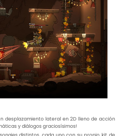
on desplazamiento lateral en 2D lleno de acción
máticas y diálogos graciosísimos!
sonajes distintos, cada uno con su propio kit de