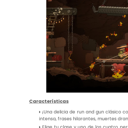
Características
¡Una delicia de run and gun clásico c
intensa, frases hilarantes, muertes dra
Elige tu clase y uno de los cuatro per