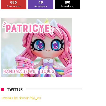
680
45
180
Suscriptores
Seguidores
Seguidores
TWITTER
Tweets by rinconfriki_es