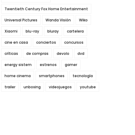
Twentieth Century Fox Home Entertainment
Universal Pictures
Wanda Visión
Wiko
Xiaomi
blu-ray
bluray
cartelera
cine en casa
conciertos
concursos
críticas
de compras
devolo
dvd
energy sistem
estrenos
gamer
home cinema
smartphones
tecnología
trailer
unboxing
videojuegos
youtube