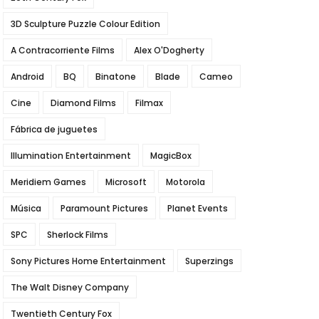
3D Sculpture Puzzle Colour Edition
A Contracorriente Films
Alex O'Dogherty
Android
BQ
Binatone
Blade
Cameo
Cine
Diamond Films
Filmax
Fábrica de juguetes
Illumination Entertainment
MagicBox
Meridiem Games
Microsoft
Motorola
Música
Paramount Pictures
Planet Events
SPC
Sherlock Films
Sony Pictures Home Entertainment
Superzings
The Walt Disney Company
Twentieth Century Fox