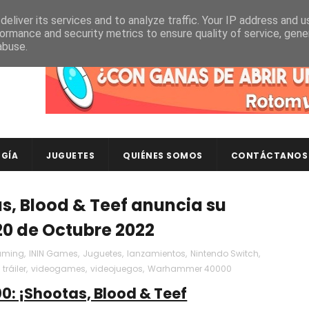
eliver its services and to analyze traffic. Your IP address and 
ormance and security metrics to ensure quality of service, gen
abuse.
Descubre en RotomLoot las últimas colecciones de ca
GÍA
JUGUETES
QUIÉNES SOMOS
CONTÁCTANOS
, Blood & Teef anuncia su
 20 de Octubre 2022
aming
,
ININ Games
,
Juguetes
,
lanzamientos
,
Nintendo Switch
,
,
tráiler
,
videogames
,
videojuegos
,
Warhammer 40000
 ¡Shootas, Blood & Teef