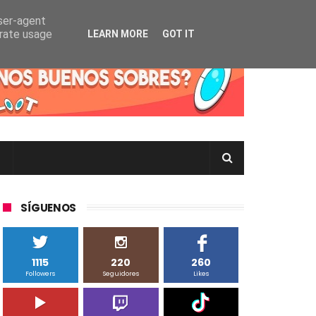
user-agent
erate usage
LEARN MORE
GOT IT
rtas Pokémon TCG en Inglés, Japonés o Chino
SÍGUENOS
1115
220
260
Followers
Seguidores
Likes