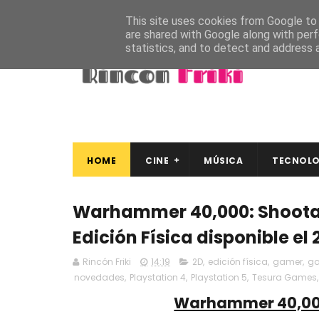
This site uses cookies from Google to d
are shared with Google along with perf
statistics, and to detect and address 
HOME
CINE
MÚSICA
TECNOLO
Warhammer 40,000: Shootas
Edición Física disponible el
Rincón Friki
14:19
2D
,
edición física
,
gamer
,
g
novedades
,
Playstation 4
,
Playstation 5
,
Tesura Games
Warhammer 40,000: