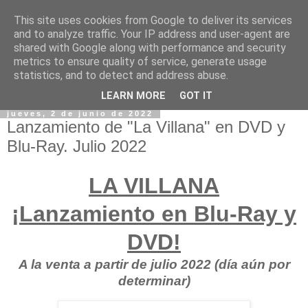
This site uses cookies from Google to deliver its services
and to analyze traffic. Your IP address and user-agent are
shared with Google along with performance and security
metrics to ensure quality of service, generate usage
statistics, and to detect and address abuse.
LEARN MORE
GOT IT
jueves, 2 de junio de 2022
Lanzamiento de "La Villana" en DVD y
Blu-Ray. Julio 2022
LA VILLANA
¡Lanzamiento en Blu-Ray y
DVD!
A la venta a partir de julio 2022 (día aún por
determinar)