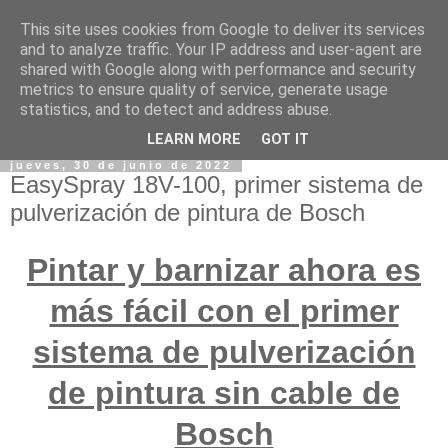
This site uses cookies from Google to deliver its services
and to analyze traffic. Your IP address and user-agent are
shared with Google along with performance and security
metrics to ensure quality of service, generate usage
statistics, and to detect and address abuse.
LEARN MORE
GOT IT
jueves, 30 de junio de 2022
EasySpray 18V-100, primer sistema de
pulverización de pintura de Bosch
Pintar y barnizar ahora es
más fácil con el primer
sistema de pulverización
de pintura sin cable de
Bosch