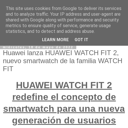
This site uses cookies from Google to deliver its services
and to analyze traffic. Your IP address and user-agent are
shared with Google along with performance and security
metrics to ensure quality of service, generate usage
statistics, and to detect and address abuse.
LEARN MORE
GOT IT
miércoles, 18 de mayo de 2022
Huawei lanza HUAWEI WATCH FIT 2,
nuevo smartwatch de la familia WATCH
FIT
HUAWEI WATCH FIT 2
redefine el concepto de
smartwatch para una nueva
generación de usuarios