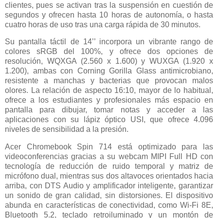
clientes, pues se activan tras la suspensión en cuestión de
segundos y ofrecen hasta 10 horas de autonomía, o hasta
cuatro horas de uso tras una carga rápida de 30 minutos.
Su pantalla táctil de 14’’ incorpora un vibrante rango de
colores sRGB del 100%, y ofrece dos opciones de
resolución, WQXGA (2.560 x 1.600) y WUXGA (1.920 x
1.200), ambas con Corning Gorilla Glass antimicrobiano,
resistente a manchas y bacterias que provocan malos
olores. La relación de aspecto 16:10, mayor de lo habitual,
ofrece a los estudiantes y profesionales más espacio en
pantalla para dibujar, tomar notas y acceder a las
aplicaciones con su lápiz óptico USI, que ofrece 4.096
niveles de sensibilidad a la presión.
Acer Chromebook Spin 714 está optimizado para las
videoconferencias gracias a su webcam MIPI Full HD con
tecnología de reducción de ruido temporal y matriz de
micrófono dual, mientras sus dos altavoces orientados hacia
arriba, con DTS Audio y amplificador inteligente, garantizar
un sonido de gran calidad, sin distorsiones. El dispositivo
abunda en características de conectividad, como Wi-Fi 8E,
Bluetooth 5.2, teclado retroiluminado y un montón de