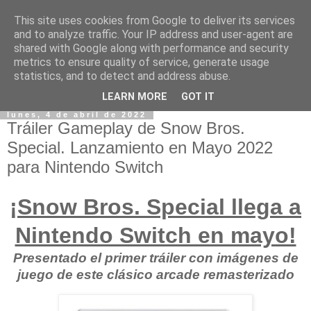
This site uses cookies from Google to deliver its services
and to analyze traffic. Your IP address and user-agent are
shared with Google along with performance and security
metrics to ensure quality of service, generate usage
statistics, and to detect and address abuse.
LEARN MORE
GOT IT
lunes, 4 de abril de 2022
Tráiler Gameplay de Snow Bros.
Special. Lanzamiento en Mayo 2022
para Nintendo Switch
¡Snow Bros. Special llega a
Nintendo Switch en mayo!
Presentado el primer tráiler con imágenes de
juego de este clásico arcade remasterizado