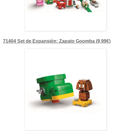
71404 Set de Expansión: Zapato Goomba (9,99€)