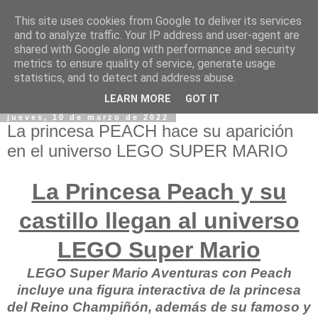
This site uses cookies from Google to deliver its services
and to analyze traffic. Your IP address and user-agent are
shared with Google along with performance and security
metrics to ensure quality of service, generate usage
statistics, and to detect and address abuse.
LEARN MORE
GOT IT
jueves, 10 de marzo de 2022
La princesa PEACH hace su aparición
en el universo LEGO SUPER MARIO
La Princesa Peach y su
castillo llegan al universo
LEGO Super Mario
LEGO Super Mario Aventuras con Peach
incluye una figura interactiva de la princesa
del Reino Champiñón, además de su famoso y