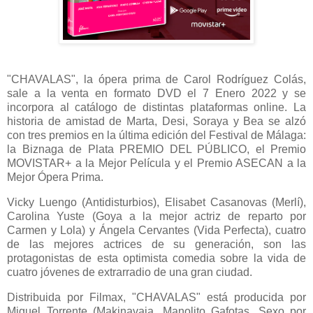
"CHAVALAS", la ópera prima de Carol Rodríguez Colás,
sale a la venta en formato DVD el 7 Enero 2022 y se
incorpora al catálogo de distintas plataformas online. La
historia de amistad de Marta, Desi, Soraya y Bea se alzó
con tres premios en la última edición del Festival de Málaga:
la Biznaga de Plata PREMIO DEL PÚBLICO, el Premio
MOVISTAR+ a la Mejor Película y el Premio ASECAN a la
Mejor Ópera Prima.
Vicky Luengo (Antidisturbios), Elisabet Casanovas (Merlí),
Carolina Yuste (Goya a la mejor actriz de reparto por
Carmen y Lola) y Ángela Cervantes (Vida Perfecta), cuatro
de las mejores actrices de su generación, son las
protagonistas de esta optimista comedia sobre la vida de
cuatro jóvenes de extrarradio de una gran ciudad.
Distribuida por Filmax, "CHAVALAS" está producida por
Miguel Torrente (Makinavaja, Manolito Gafotas, Sexo por