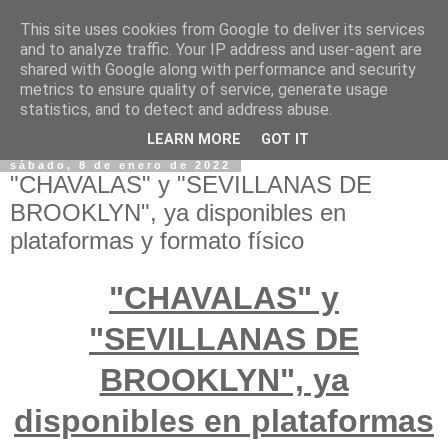
This site uses cookies from Google to deliver its services
and to analyze traffic. Your IP address and user-agent are
shared with Google along with performance and security
metrics to ensure quality of service, generate usage
statistics, and to detect and address abuse.
LEARN MORE
GOT IT
sábado, 8 de enero de 2022
"CHAVALAS" y "SEVILLANAS DE
BROOKLYN", ya disponibles en
plataformas y formato físico
"CHAVALAS" y
"SEVILLANAS DE
BROOKLYN", ya
disponibles en plataformas