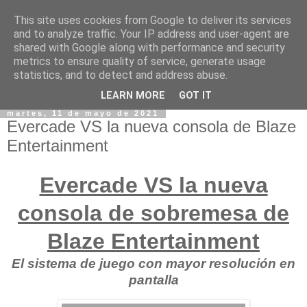
This site uses cookies from Google to deliver its services
and to analyze traffic. Your IP address and user-agent are
shared with Google along with performance and security
metrics to ensure quality of service, generate usage
statistics, and to detect and address abuse.
LEARN MORE
GOT IT
martes, 11 de mayo de 2021
Evercade VS la nueva consola de Blaze
Entertainment
Evercade VS la nueva
consola de sobremesa de
Blaze Entertainment
El sistema de juego con mayor resolución en
pantalla