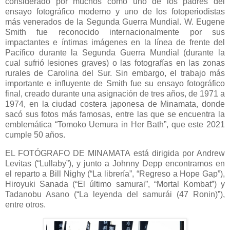
considerado por muchos como uno de los padres del
ensayo fotográfico moderno y uno de los fotoperiodistas
más venerados de la Segunda Guerra Mundial. W. Eugene
Smith fue reconocido internacionalmente por sus
impactantes e íntimas imágenes en la línea de frente del
Pacífico durante la Segunda Guerra Mundial (durante la
cual sufrió lesiones graves) o las fotografías en las zonas
rurales de Carolina del Sur. Sin embargo, el trabajo más
importante e influyente de Smith fue su ensayo fotográfico
final, creado durante una asignación de tres años, de 1971 a
1974, en la ciudad costera japonesa de Minamata, donde
sacó sus fotos más famosas, entre las que se encuentra la
emblemática “Tomoko Uemura in Her Bath”, que este 2021
cumple 50 años.
EL FOTÓGRAFO DE MINAMATA está dirigida por Andrew
Levitas (“Lullaby”), y junto a Johnny Depp encontramos en
el reparto a Bill Nighy (“La librería”, “Regreso a Hope Gap”),
Hiroyuki Sanada (“El último samurai”, “Mortal Kombat”) y
Tadanobu Asano (“La leyenda del samurái (47 Ronin)”),
entre otros.