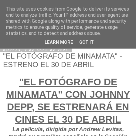
This site uses cookies from Google to deliver its services
and to analyze traffic. Your IP address and user-agent are
shared with Google along with performance and security
metrics to ensure quality of service, generate usage
statistics, and to detect and address abuse.
LEARN MORE
GOT IT
viernes, 2 de abril de 2021
"EL FOTÓGRAFO DE MINAMATA" -
ESTRENO EL 30 DE ABRIL
"EL FOTÓGRAFO DE
MINAMATA" CON JOHNNY
DEPP, SE ESTRENARÁ EN
CINES EL 30 DE ABRIL
La película, dirigida por Andrew Levitas,