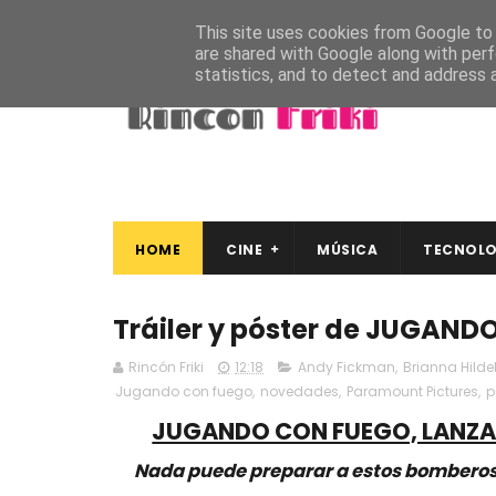
This site uses cookies from Google to d
are shared with Google along with perf
statistics, and to detect and address 
HOME
CINE
MÚSICA
TECNOLO
Tráiler y póster de JUGAN
Rincón Friki
12:18
Andy Fickman
,
Brianna Hild
Jugando con fuego
,
novedades
,
Paramount Pictures
,
p
JUGANDO CON FUEGO, LANZAM
Nada puede preparar a estos bomberos d