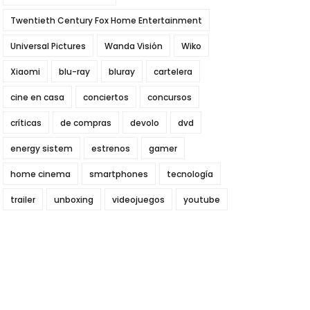
Twentieth Century Fox Home Entertainment
Universal Pictures
Wanda Visión
Wiko
Xiaomi
blu-ray
bluray
cartelera
cine en casa
conciertos
concursos
críticas
de compras
devolo
dvd
energy sistem
estrenos
gamer
home cinema
smartphones
tecnología
trailer
unboxing
videojuegos
youtube