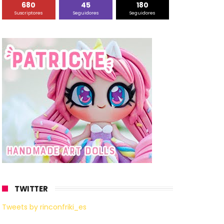
680
45
180
Suscriptores
Seguidores
Seguidores
TWITTER
Tweets by rinconfriki_es