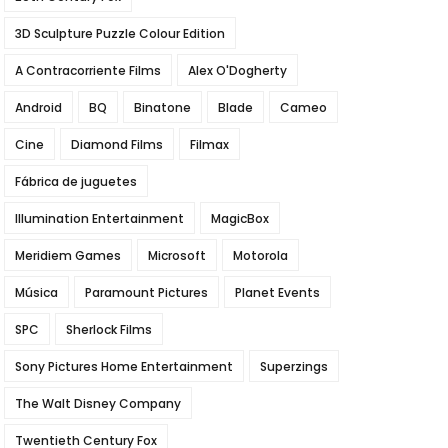
3D Sculpture Puzzle Colour Edition
A Contracorriente Films
Alex O'Dogherty
Android
BQ
Binatone
Blade
Cameo
Cine
Diamond Films
Filmax
Fábrica de juguetes
Illumination Entertainment
MagicBox
Meridiem Games
Microsoft
Motorola
Música
Paramount Pictures
Planet Events
SPC
Sherlock Films
Sony Pictures Home Entertainment
Superzings
The Walt Disney Company
Twentieth Century Fox