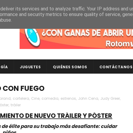
eliver its services and to analyze traffic. Your IP address and 
ormance and security metrics to ensure quality of service, gen
abuse.
Descubre en RotomLoot las últimas colecciones de ca
GÍA
JUGUETES
QUIÉNES SOMOS
CONTÁCTANOS
DO CON FUEGO
ebrand
,
cartelera
,
Cine
,
comedia
,
estrenos
,
John Cena
,
Judy Greer
,
óster
,
tráiler
IENTO DE NUEVO TRÁILER Y PÓSTER
e élite para su trabajo más desafiante: cuidar
niños.