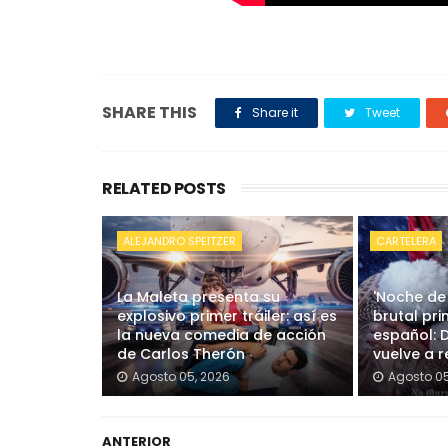
SHARE THIS
Share it
Tweet
RELATED POSTS
ALEJANDRO SPEITZER
CARTELERA
La Maleta presenta su
'Noche de
explosivo primer tráiler: así es
brutal pri
la nueva comedia de acción
español: 
de Carlos Therón
vuelve a re
Agosto 05, 2026
Agosto 05
ANTERIOR