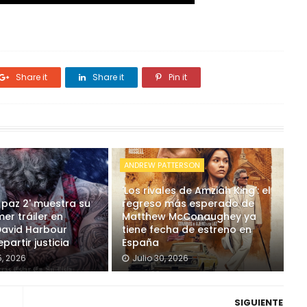
Share it
Share it
Pin it
ANDREW PATTERSON
'Los rivales de Amziah King': el
 paz 2' muestra su
regreso más esperado de
mer tráiler en
Matthew McConaughey ya
David Harbour
tiene fecha de estreno en
partir justicia
España
, 2026
Julio 30, 2026
SIGUIENTE