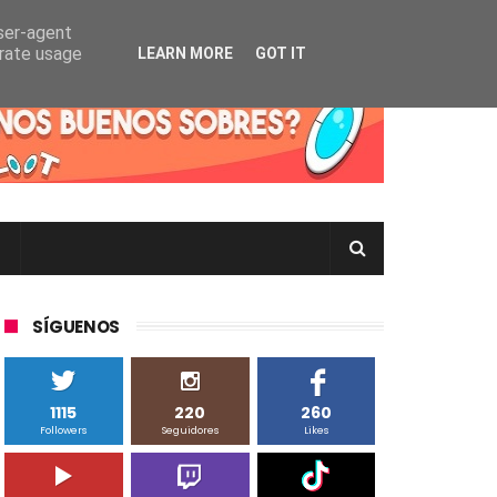
user-agent
erate usage
LEARN MORE
GOT IT
rtas Pokémon TCG en Inglés, Japonés o Chino
SÍGUENOS
1115
220
260
Followers
Seguidores
Likes