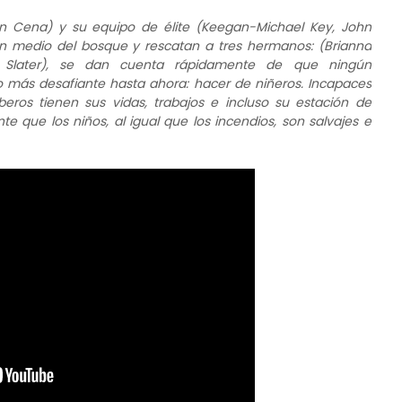
 Cena) y su equipo de élite (Keegan-Michael Key, John
n medio del bosque y rescatan a tres hermanos: (Brianna
se Slater), se dan cuenta rápidamente de que ningún
o más desafiante hasta ahora: hacer de niñeros. Incapaces
beros tienen sus vidas, trabajos e incluso su estación de
que los niños, al igual que los incendios, son salvajes e