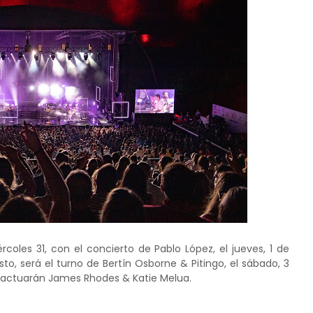
coles 31, con el concierto de Pablo López, el jueves, 1 de
to, será el turno de Bertín Osborne & Pitingo, el sábado, 3
to, actuarán James Rhodes & Katie Melua.