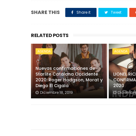
SHARE THIS
Share it
Tweet
RELATED POSTS
AGENDA
AGENDA
Nuevas confirmaciones de
Starlite Catalana Occidente
LIONEL RIC
2020: Roger Hodgson, Morat y
CONFIRMA
Diego El Cigala
2020
Diciembre 18, 2019
Diciembre 