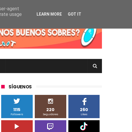
user-agent
erate usage
LEARN MORE
GOT IT
rtas Pokémon TCG en Inglés, Japonés o Chino
SÍGUENOS
1115
220
260
Followers
Seguidores
Likes