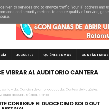
eliver its services and to analyze traffic. Your IP address and 
ormance and security metrics to ensure quality of service, gen
abuse.
Descubre en RotomLoot las últimas colecciones de ca
GÍA
JUGUETES
QUIÉNES SOMOS
CONTÁCTANOS
E VIBRAR AL AUDITORIO CANTERA
por la vida
,
Canción de amor caducada
,
Cantera de Nagüeles
,
Mi cubo de Rubik
,
Música
,
Starlite
ITE CONSIGUE EL DUOCÉCIMO SOLD OUT
L FESTIVAL