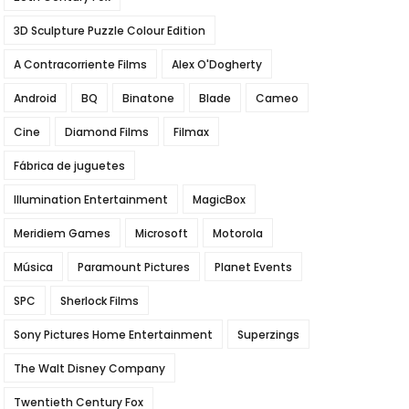
3D Sculpture Puzzle Colour Edition
A Contracorriente Films
Alex O'Dogherty
Android
BQ
Binatone
Blade
Cameo
Cine
Diamond Films
Filmax
Fábrica de juguetes
Illumination Entertainment
MagicBox
Meridiem Games
Microsoft
Motorola
Música
Paramount Pictures
Planet Events
SPC
Sherlock Films
Sony Pictures Home Entertainment
Superzings
The Walt Disney Company
Twentieth Century Fox