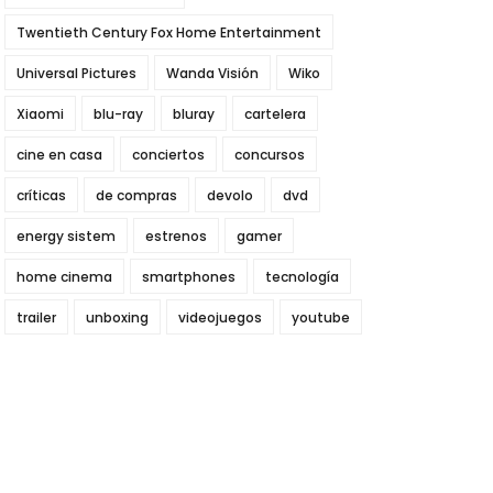
Twentieth Century Fox Home Entertainment
Universal Pictures
Wanda Visión
Wiko
Xiaomi
blu-ray
bluray
cartelera
cine en casa
conciertos
concursos
críticas
de compras
devolo
dvd
energy sistem
estrenos
gamer
home cinema
smartphones
tecnología
trailer
unboxing
videojuegos
youtube