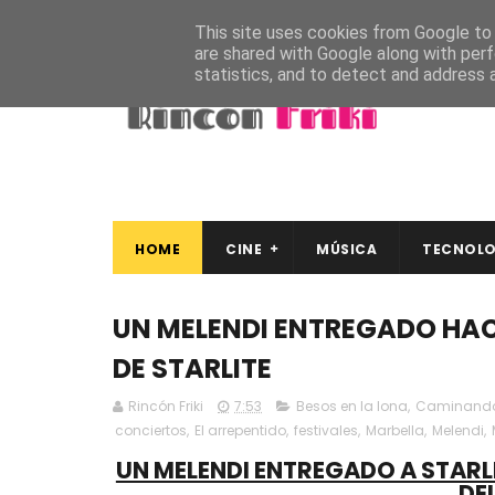
This site uses cookies from Google to d
are shared with Google along with perf
statistics, and to detect and address 
HOME
CINE
MÚSICA
TECNOLO
UN MELENDI ENTREGADO HAC
DE STARLITE
Rincón Friki
7:53
Besos en la lona
,
Caminando 
conciertos
,
El arrepentido
,
festivales
,
Marbella
,
Melendi
,
UN MELENDI ENTREGADO A STARL
DE