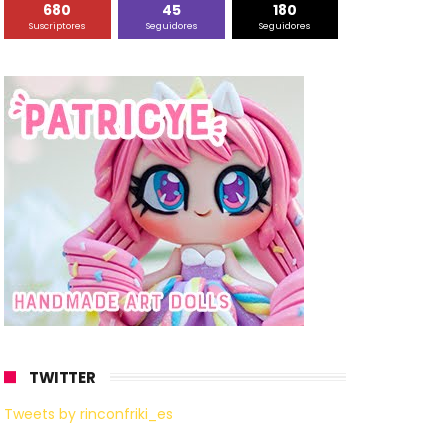
680
45
180
Suscriptores
Seguidores
Seguidores
TWITTER
Tweets by rinconfriki_es