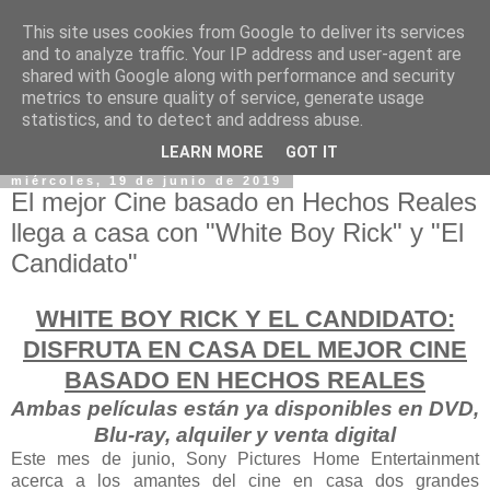
This site uses cookies from Google to deliver its services
and to analyze traffic. Your IP address and user-agent are
shared with Google along with performance and security
metrics to ensure quality of service, generate usage
statistics, and to detect and address abuse.
LEARN MORE
GOT IT
miércoles, 19 de junio de 2019
El mejor Cine basado en Hechos Reales
llega a casa con "White Boy Rick" y "El
Candidato"
WHITE BOY RICK Y EL CANDIDATO:
DISFRUTA EN CASA DEL MEJOR CINE
BASADO EN HECHOS REALES
Ambas películas están ya disponibles en DVD,
Blu-ray, alquiler y venta digital
Este mes de junio, Sony Pictures Home Entertainment
acerca a los amantes del cine en casa dos grandes