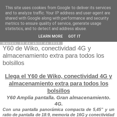
This site uses cookies from Google to deliver its services
and to analyze traffic. Your IP address and user-agent are
shared with Google along with performance and security
metrics to ensure quality of service, generate usage
statistics, and to detect and address abuse.
LEARN MORE
GOT IT
martes, 23 de abril de 2019
Y60 de Wiko, conectividad 4G y
almacenamiento extra para todos los
bolsillos
Llega el Y60 de Wiko, conectividad 4G y
almacenamiento extra para todos los
bolsillos
Y60 Amplia pantalla. Gran almacenamiento.
4G.
Con una pantalla panorámica compacta de 5,45” y un
ratio de pantalla de 18:9, memoria de 16G y conectividad