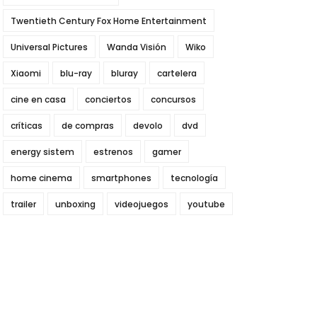
Twentieth Century Fox Home Entertainment
Universal Pictures
Wanda Visión
Wiko
Xiaomi
blu-ray
bluray
cartelera
cine en casa
conciertos
concursos
críticas
de compras
devolo
dvd
energy sistem
estrenos
gamer
home cinema
smartphones
tecnología
trailer
unboxing
videojuegos
youtube