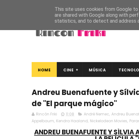
This site uses cookies from Google to d
are shared with Google along with perf
statistics, and to detect and address 
HOME
CINE
MÚSICA
TECNOLO
Andreu Buenafuente y Sílvi
de "El parque mágico"
Rincón Friki
11:08
André Nemec
,
Andreu Buena
Appelbaum
,
Kendra Haaland
,
Nickelodeon Movies
,
Para
ANDREU BUENAFUENTE Y SÍLVIA 
LA PELÍCULA 