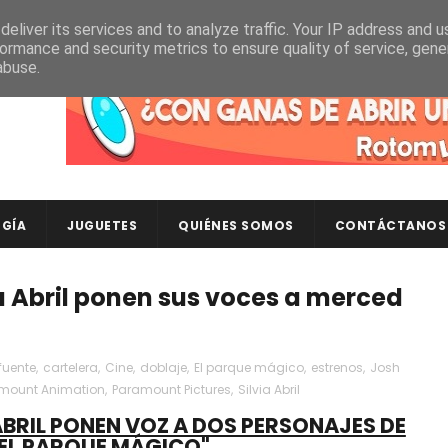
eliver its services and to analyze traffic. Your IP address and 
ormance and security metrics to ensure quality of service, gen
abuse.
Descubre en RotomLoot las últimas colecciones de ca
GÍA
JUGUETES
QUIÉNES SOMOS
CONTÁCTANOS
a Abril ponen sus voces a merced
fuente
,
cartelera
,
Cine
,
doblaje
,
El parque mágico
,
estrenos
,
Josh
mount Animation
,
Paramount Pictures
,
Silvia Abril
ABRIL PONEN VOZ A DOS PERSONAJES DE
"EL PARQUE MÁGICO"