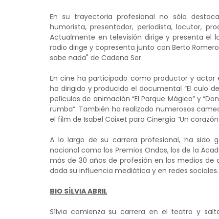
En su trayectoria profesional no sólo dest
humorista, presentador, periodista, locutor, prod
Actualmente en televisión dirige y presenta el 
radio dirige y copresenta junto con Berto Romer
sabe nada" de Cadena Ser.
En cine ha participado como productor y actor e
ha dirigido y producido el documental “El culo d
películas de animación “El Parque Mágico” y “Do
rumba”. También ha realizado numerosos cameos
el film de Isabel Coixet para Cinergía “Un corazón
A lo largo de su carrera profesional, ha sido
nacional como los Premios Ondas, los de la Acade
más de 30 años de profesión en los medios de 
dada su influencia mediática y en redes sociales.
BIO SÍLVIA ABRIL
Sílvia comienza su carrera en el teatro y salt