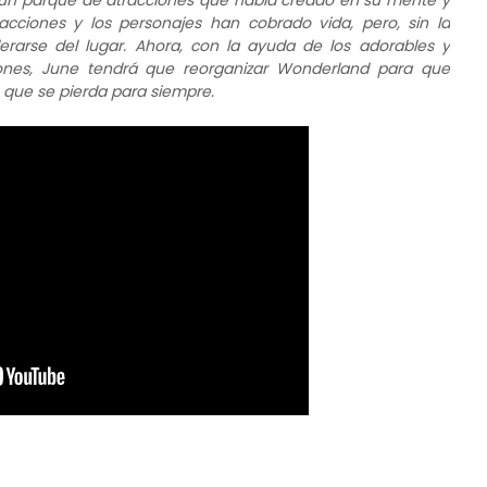
un parque de atracciones que había creado en su mente y
cciones y los personajes han cobrado vida, pero, sin la
arse del lugar. Ahora, con la ayuda de los adorables y
iones, June tendrá que reorganizar Wonderland para que
e que se pierda para siempre.