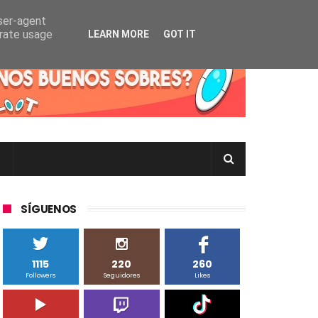
user-agent
erate usage
LEARN MORE
GOT IT
rtas Pokémon TCG en Inglés, Japonés o Chino
SÍGUENOS
1115
220
260
Followers
Seguidores
Likes