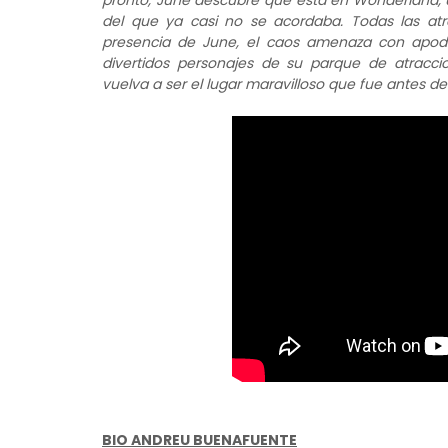
pronto, June descubre que está en Wonderland, 
del que ya casi no se acordaba. Todas las atra
presencia de June, el caos amenaza con apoder
divertidos personajes de su parque de atracc
vuelva a ser el lugar maravilloso que fue antes d
BIO ANDREU BUENAFUENTE