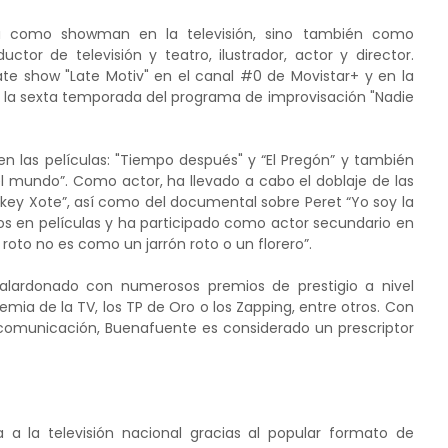
aca como showman en la televisión, sino también como
uctor de televisión y teatro, ilustrador, actor y director.
late show "Late Motiv" en el canal #0 de Movistar+ y en la
o la sexta temporada del programa de improvisación "Nadie
n las películas: "Tiempo después" y “El Pregón” y también
el mundo”. Como actor, ha llevado a cabo el doblaje de las
nkey Xote”, así como del documental sobre Peret “Yo soy la
 en películas y ha participado como actor secundario en
 roto no es como un jarrón roto o un florero”.
 galardonado con numerosos premios de prestigio a nivel
mia de la TV, los TP de Oro o los Zapping, entre otros. Con
comunicación, Buenafuente es considerado un prescriptor
a a la televisión nacional gracias al popular formato de