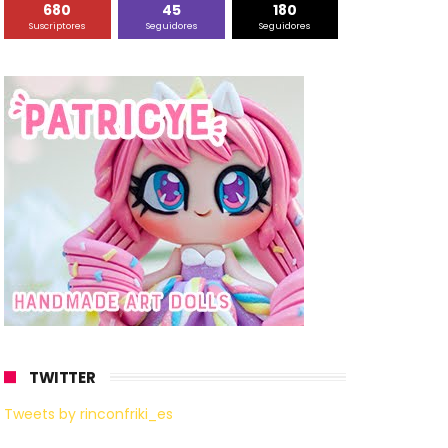
680
45
180
Suscriptores
Seguidores
Seguidores
TWITTER
Tweets by rinconfriki_es