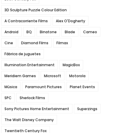
3D Sculpture Puzzle Colour Edition
A Contracorriente Films
Alex O'Dogherty
Android
BQ
Binatone
Blade
Cameo
Cine
Diamond Films
Filmax
Fábrica de juguetes
Illumination Entertainment
MagicBox
Meridiem Games
Microsoft
Motorola
Música
Paramount Pictures
Planet Events
SPC
Sherlock Films
Sony Pictures Home Entertainment
Superzings
The Walt Disney Company
Twentieth Century Fox