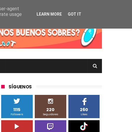
user-agent
erate usage
LEARN MORE
GOT IT
rtas Pokémon TCG en Inglés, Japonés o Chino
SÍGUENOS
1115
220
260
Followers
Seguidores
Likes