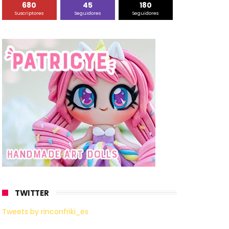
680
45
180
Suscriptores
Seguidores
Seguidores
TWITTER
Tweets by rinconfriki_es