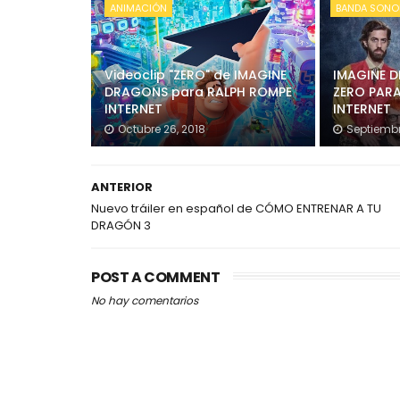
ANIMACIÓN
BANDA SONO
Videoclip "ZERO" de IMAGINE
IMAGINE 
DRAGONS para RALPH ROMPE
ZERO PAR
INTERNET
INTERNET
Octubre 26, 2018
Septiembr
ANTERIOR
Nuevo tráiler en español de CÓMO ENTRENAR A TU
DRAGÓN 3
POST A COMMENT
No hay comentarios