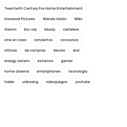
Twentieth Century Fox Home Entertainment
Universal Pictures
Wanda Visión
Wiko
Xiaomi
blu-ray
bluray
cartelera
cine en casa
conciertos
concursos
críticas
de compras
devolo
dvd
energy sistem
estrenos
gamer
home cinema
smartphones
tecnología
trailer
unboxing
videojuegos
youtube