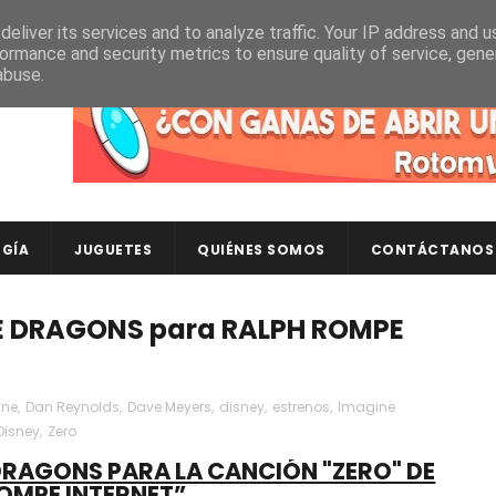
eliver its services and to analyze traffic. Your IP address and 
ormance and security metrics to ensure quality of service, gen
abuse.
Descubre en RotomLoot las últimas colecciones de ca
GÍA
JUGUETES
QUIÉNES SOMOS
CONTÁCTANOS
NE DRAGONS para RALPH ROMPE
ine
,
Dan Reynolds
,
Dave Meyers
,
disney
,
estrenos
,
Imagine
Disney
,
Zero
DRAGONS PARA LA CANCIÓN "ZERO" DE
OMPE INTERNET”