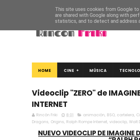
This site uses cookies from Google to d
are shared with Google along with perf
statistics, and to detect and address 
HOME
CINE
MÚSICA
TECNOLO
Videoclip "ZERO" de IMAGI
INTERNET
Rincón Friki
8:01
animación
,
BSO
,
cartelera
,
C
Dragons
,
Origins
,
Ralph Rompe Internet
,
videoclip
,
Walt 
NUEVO VIDEOCLIP DE IMAGINE 
“RALPH R