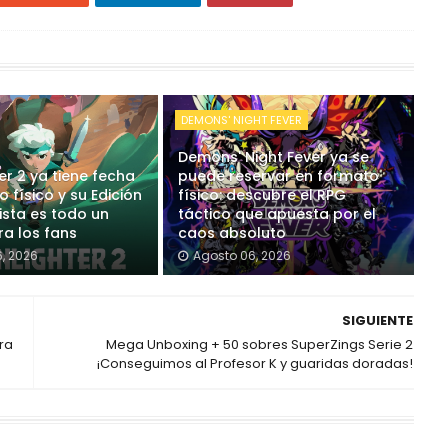
DEMONS' NIGHT FEVER
Demons' Night Fever ya se
r 2 ya tiene fecha
puede reservar en formato
 físico y su Edición
físico: descubre el RPG
ista es todo un
táctico que apuesta por el
ra los fans
caos absoluto
, 2026
Agosto 06, 2026
SIGUIENTE
ra
Mega Unboxing + 50 sobres SuperZings Serie 2
¡Conseguimos al Profesor K y guaridas doradas!