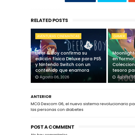
RELATED POSTS
AVENTURAS CINEMATICAS
GAMER
Deer & Boy confirma su
Moonlighte
edición física Deluxe para PS5
en formato
y Nintendo Switch con un
Coleccion
contenido que enamora
tesoro pa
Agosto 06, 2026
Agosto 06
ANTERIOR
MCG Dexcom G6, el nuevo sistema revolucionario pa
las personas con diabetes
POST A COMMENT
No hay comentarios