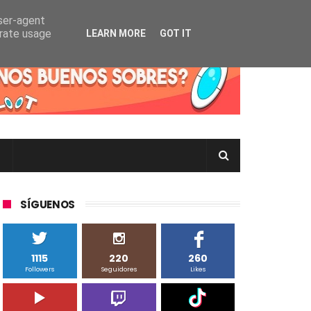
user-agent
erate usage
LEARN MORE
GOT IT
rtas Pokémon TCG en Inglés, Japonés o Chino
SÍGUENOS
1115
220
260
Followers
Seguidores
Likes