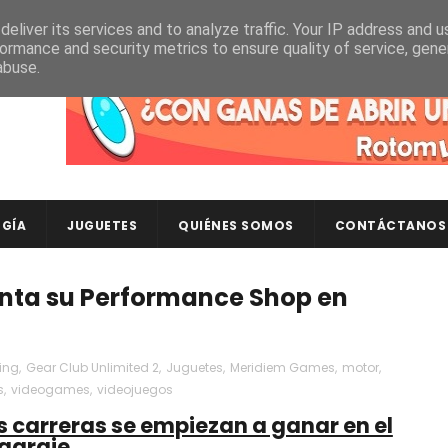
eliver its services and to analyze traffic. Your IP address and 
ormance and security metrics to ensure quality of service, gen
abuse.
Descubre en RotomLoot las últimas colecciones de ca
GÍA
JUGUETES
QUIÉNES SOMOS
CONTÁCTANOS
enta su Performance Shop en
ing
,
Gear Club Unlimited 2
,
Juguetes
,
Meridiem Games
,
motor
,
s
,
videogames
,
videojuegos
s carreras se empiezan a ganar en el
garaje