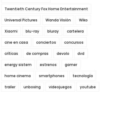
Twentieth Century Fox Home Entertainment
Universal Pictures
Wanda Visión
Wiko
Xiaomi
blu-ray
bluray
cartelera
cine en casa
conciertos
concursos
críticas
de compras
devolo
dvd
energy sistem
estrenos
gamer
home cinema
smartphones
tecnología
trailer
unboxing
videojuegos
youtube