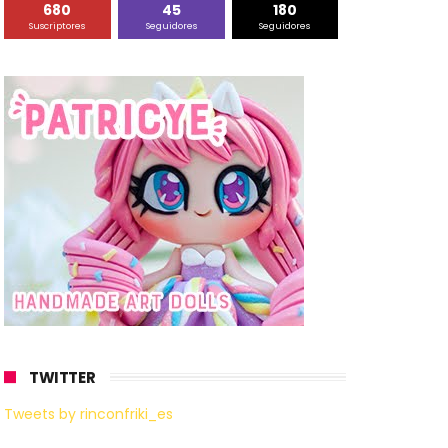
680
45
180
Suscriptores
Seguidores
Seguidores
TWITTER
Tweets by rinconfriki_es