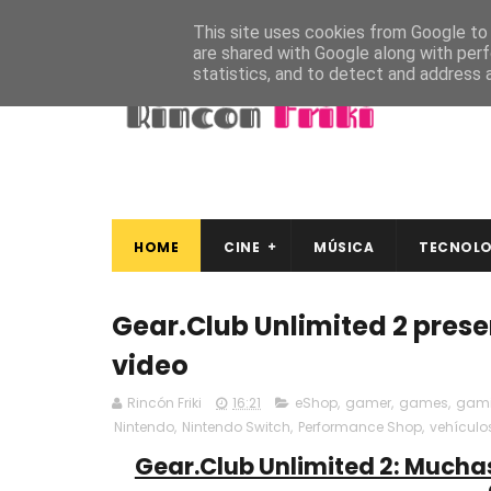
This site uses cookies from Google to d
are shared with Google along with perf
statistics, and to detect and address 
HOME
CINE
MÚSICA
TECNOLO
Gear.Club Unlimited 2 pres
video
Rincón Friki
16:21
eShop
,
gamer
,
games
,
gam
Nintendo
,
Nintendo Switch
,
Performance Shop
,
vehículo
Gear.Club Unlimited 2: Mucha