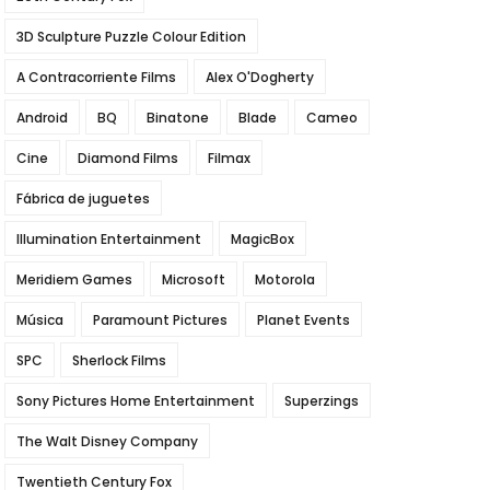
3D Sculpture Puzzle Colour Edition
A Contracorriente Films
Alex O'Dogherty
Android
BQ
Binatone
Blade
Cameo
Cine
Diamond Films
Filmax
Fábrica de juguetes
Illumination Entertainment
MagicBox
Meridiem Games
Microsoft
Motorola
Música
Paramount Pictures
Planet Events
SPC
Sherlock Films
Sony Pictures Home Entertainment
Superzings
The Walt Disney Company
Twentieth Century Fox