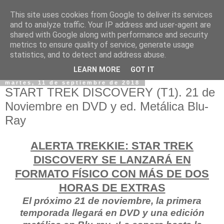
This site uses cookies from Google to deliver its services
and to analyze traffic. Your IP address and user-agent are
shared with Google along with performance and security
metrics to ensure quality of service, generate usage
statistics, and to detect and address abuse.
LEARN MORE
GOT IT
martes, 11 de septiembre de 2018
START TREK DISCOVERY (T1). 21 de
Noviembre en DVD y ed. Metálica Blu-
Ray
ALERTA TREKKIE: STAR TREK
DISCOVERY SE LANZARÁ EN
FORMATO FÍSICO CON MÁS DE DOS
HORAS DE EXTRAS
El próximo 21 de noviembre, la primera
temporada llegará en DVD y una edición