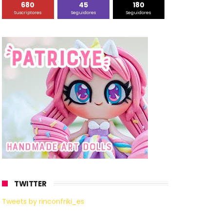
680
45
180
Suscriptores
Seguidores
Seguidores
TWITTER
Tweets by rinconfriki_es