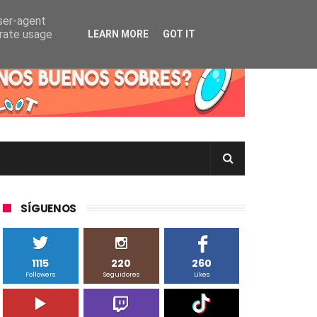
user-agent
erate usage
LEARN MORE
GOT IT
rtas Pokémon TCG en Inglés, Japonés o Chino
SÍGUENOS
1115
220
260
Followers
Seguidores
Likes