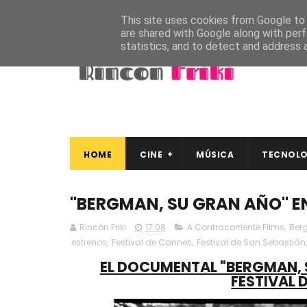
This site uses cookies from Google to d
are shared with Google along with perf
statistics, and to detect and address 
HOME
CINE
MÚSICA
TECNOLO
"BERGMAN, SU GRAN AÑO" EN
Rincón Friki
17:08
A Contracorriente Films
,
Ber
estrenos
,
Festival de Cannes
,
Festival de San Sebastián
EL DOCUMENTAL "BERGMAN, S
FESTIVAL 