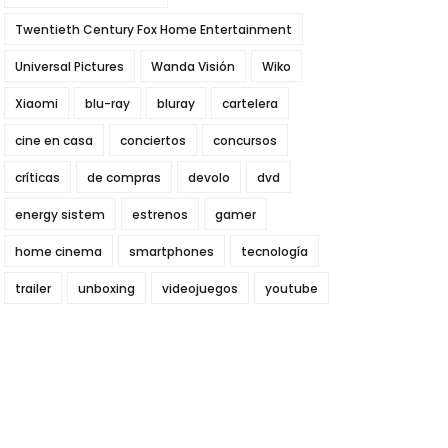
Twentieth Century Fox Home Entertainment
Universal Pictures
Wanda Visión
Wiko
Xiaomi
blu-ray
bluray
cartelera
cine en casa
conciertos
concursos
críticas
de compras
devolo
dvd
energy sistem
estrenos
gamer
home cinema
smartphones
tecnología
trailer
unboxing
videojuegos
youtube