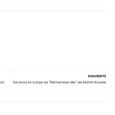
SIGUIENTE
tch
Se inicia el rodaje de "Remember Me" de Martín Rosete