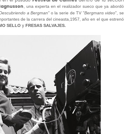
l en el pasado
Festival de Cannes
dentro de la sección
Magnusson
, una experta en el realizador sueco que ya abordó
Descubriendo a Bergman"
o la serie de TV "
Bergmans video
", se
portantes de la carrera del cineasta,1957, año en el que estrenó
y
IMO SELLO
FRESAS SALVAJES.