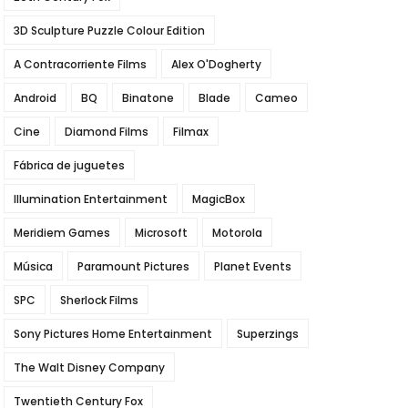
3D Sculpture Puzzle Colour Edition
A Contracorriente Films
Alex O'Dogherty
Android
BQ
Binatone
Blade
Cameo
Cine
Diamond Films
Filmax
Fábrica de juguetes
Illumination Entertainment
MagicBox
Meridiem Games
Microsoft
Motorola
Música
Paramount Pictures
Planet Events
SPC
Sherlock Films
Sony Pictures Home Entertainment
Superzings
The Walt Disney Company
Twentieth Century Fox