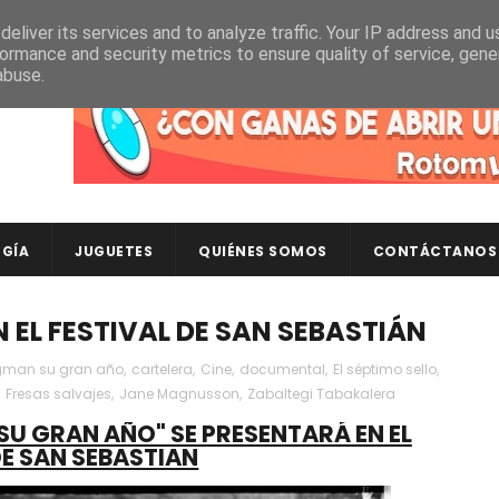
eliver its services and to analyze traffic. Your IP address and 
ormance and security metrics to ensure quality of service, gen
abuse.
Descubre en RotomLoot las últimas colecciones de ca
GÍA
JUGUETES
QUIÉNES SOMOS
CONTÁCTANOS
 EL FESTIVAL DE SAN SEBASTIÁN
gman su gran año
,
cartelera
,
Cine
,
documental
,
El séptimo sello
,
,
Fresas salvajes
,
Jane Magnusson
,
Zabaltegi Tabakalera
U GRAN AÑO" SE PRESENTARÁ EN EL
DE SAN SEBASTIAN