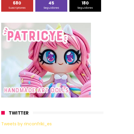
680
45
180
Suscriptores
Seguidores
Seguidores
TWITTER
Tweets by rinconfriki_es