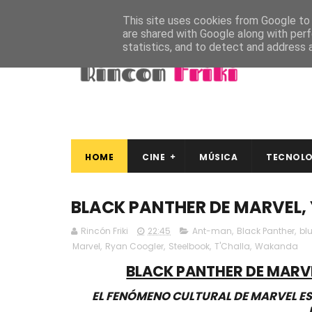
This site uses cookies from Google to d
are shared with Google along with perf
statistics, and to detect and address 
HOME
CINE
MÚSICA
TECNOLO
BLACK PANTHER DE MARVEL, 
Rincón Friki
22:45
Ant-man
,
Black Panther
,
bl
Marvel
,
Ryan Coogler
,
Steelbook
,
T'Challa
,
Wakanda
BLACK PANTHER DE MARVEL
EL FENÓMENO CULTURAL DE MARVEL ESTÁ