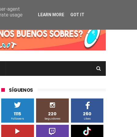
user-agent
erate usage
LEARN MORE
GOT IT
rtas Pokémon TCG en Inglés, Japonés o Chino
SÍGUENOS
1115
220
260
Followers
Seguidores
Likes