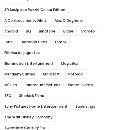
3D Sculpture Puzzle Colour Edition
A Contracorriente Films
Alex O'Dogherty
Android
BQ
Binatone
Blade
Cameo
Cine
Diamond Films
Filmax
Fábrica de juguetes
Illumination Entertainment
MagicBox
Meridiem Games
Microsoft
Motorola
Música
Paramount Pictures
Planet Events
SPC
Sherlock Films
Sony Pictures Home Entertainment
Superzings
The Walt Disney Company
Twentieth Century Fox