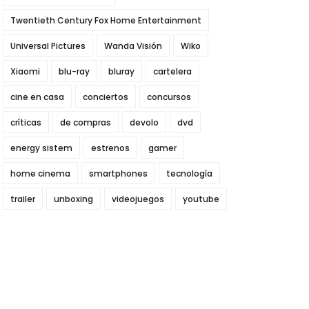
Twentieth Century Fox Home Entertainment
Universal Pictures
Wanda Visión
Wiko
Xiaomi
blu-ray
bluray
cartelera
cine en casa
conciertos
concursos
críticas
de compras
devolo
dvd
energy sistem
estrenos
gamer
home cinema
smartphones
tecnología
trailer
unboxing
videojuegos
youtube