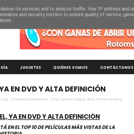
eliver its services and to analyze traffic. Your IP address and 
ormance and security metrics to ensure quality of service, gen
abuse.
Descubre en RotomLoot las últimas colecciones de ca
GÍA
JUGUETES
QUIÉNES SOMOS
CONTÁCTANOS
YA EN DVD Y ALTA DEFINICIÓN
u-ray
,
Chadwick Boseman
,
Cine
,
cine en casa
,
dvd
,
home cinema
,
, YA EN DVD Y ALTA DEFINICIÓN
 EN EL TOP 10 DE PELÍCULAS MÁS VISTAS DE LA
HISTORIA