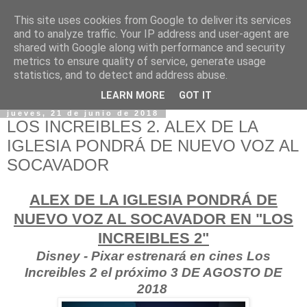
This site uses cookies from Google to deliver its services
and to analyze traffic. Your IP address and user-agent are
shared with Google along with performance and security
metrics to ensure quality of service, generate usage
statistics, and to detect and address abuse.
LEARN MORE
GOT IT
jueves, 21 de junio de 2018
LOS INCREIBLES 2. ALEX DE LA
IGLESIA PONDRÁ DE NUEVO VOZ AL
SOCAVADOR
ALEX DE LA IGLESIA PONDRÁ DE
NUEVO VOZ AL SOCAVADOR EN "LOS
INCREIBLES 2"
Disney - Pixar estrenará en cines Los
Increibles 2 el próximo 3 DE AGOSTO DE
2018