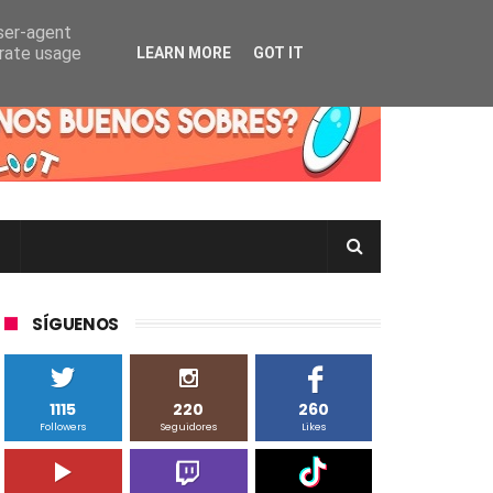
user-agent
erate usage
LEARN MORE
GOT IT
rtas Pokémon TCG en Inglés, Japonés o Chino
SÍGUENOS
1115
220
260
Followers
Seguidores
Likes