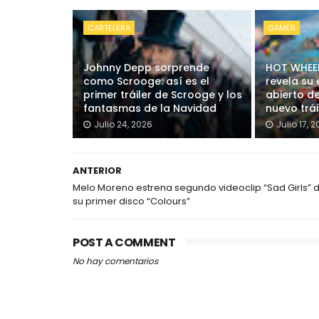
CARTELERA
GAMER
Johnny Depp sorprende
HOT WHEELS
como Scrooge: así es el
revela su
primer tráiler de Scrooge y los
abierto de
fantasmas de la Navidad
nuevo trái
Julio 24, 2026
Julio 17, 
ANTERIOR
Melo Moreno estrena segundo videoclip “Sad Girls” 
su primer disco “Colours”
POST A COMMENT
No hay comentarios