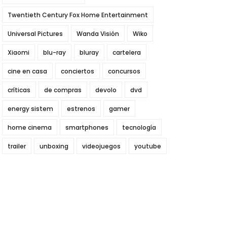
Twentieth Century Fox Home Entertainment
Universal Pictures
Wanda Visión
Wiko
Xiaomi
blu-ray
bluray
cartelera
cine en casa
conciertos
concursos
críticas
de compras
devolo
dvd
energy sistem
estrenos
gamer
home cinema
smartphones
tecnología
trailer
unboxing
videojuegos
youtube