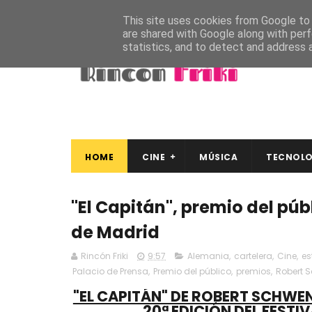
This site uses cookies from Google to d
are shared with Google along with perf
statistics, and to detect and address 
HOME
CINE
MÚSICA
TECNOLO
"El Capitán", premio del púb
de Madrid
Rincón Friki
9:57
Alemania
,
cartelera
,
Cine
,
es
Palacio de Prensa
,
Premio del público
,
premios
,
Robert 
"EL CAPITÁN" DE ROBERT SCHWEN
20ª EDICIÓN DEL FESTI