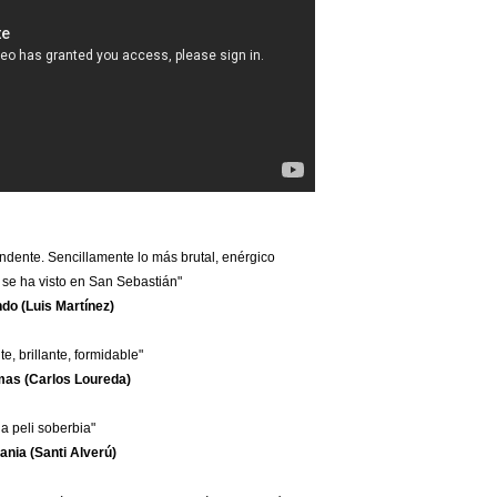
endente. Sencillamente lo más brutal, enérgico
se ha visto en San Sebastián"
do (Luis Martínez)
e, brillante, formidable"
as (Carlos Loureda)
a peli soberbia"
nia (Santi Alverú)