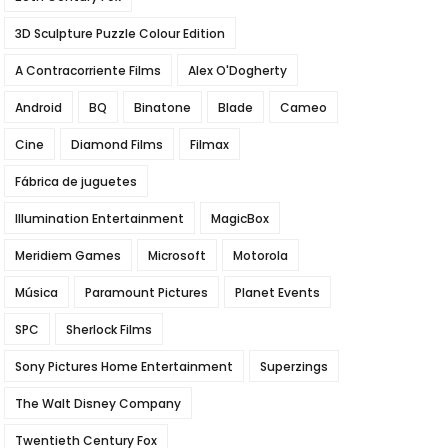
3D Sculpture Puzzle Colour Edition
A Contracorriente Films
Alex O'Dogherty
Android
BQ
Binatone
Blade
Cameo
Cine
Diamond Films
Filmax
Fábrica de juguetes
Illumination Entertainment
MagicBox
Meridiem Games
Microsoft
Motorola
Música
Paramount Pictures
Planet Events
SPC
Sherlock Films
Sony Pictures Home Entertainment
Superzings
The Walt Disney Company
Twentieth Century Fox