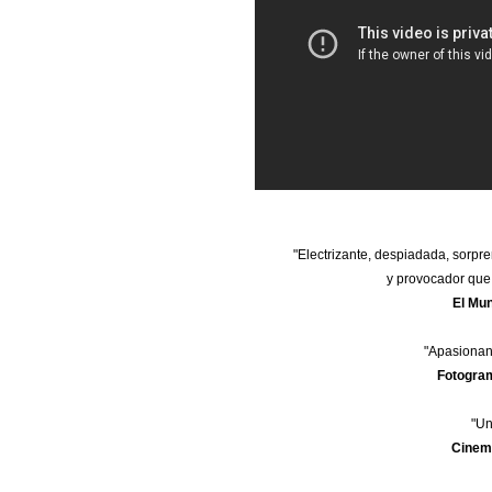
"Electrizante, despiadada, sorpr
y provocador que 
El Mun
"Apasionant
Fotogram
"Un
Cinema