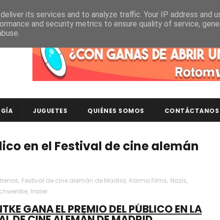
eliver its services and to analyze traffic. Your IP address and 
ormance and security metrics to ensure quality of service, gen
abuse.
Descubre en RotomLoot las últimas colecciones de ca
GÍA
JUGUETES
QUIÉNES SOMOS
CONTÁCTANOS
lico en el Festival de cine alemán
trenos
,
Festival de cine alemán de Madrid
,
Karma Films
,
Nazis
,
Schwentke
,
trailer
TKE GANA EL PREMIO DEL PÚBLICO EN LA
VAL DE CINE ALEMÁN DE MADRID