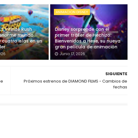
ANIMACION DISNEY
 Infinite Rush
Disney sorprende con el
 enorme mundo
primer tráiler de Hechizo:
 cuatro islas en un
Bienvenidos a Hexe, su nueva
ler
gran película de animación
2026
Junio 17, 2026
SIGUIENTE
de
Próximos estrenos de DIAMOND FILMS - Cambios de
fechas