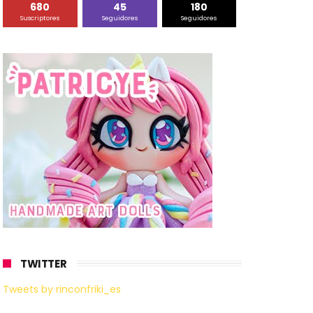
680
45
180
Suscriptores
Seguidores
Seguidores
TWITTER
Tweets by rinconfriki_es