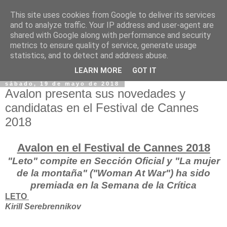
This site uses cookies from Google to deliver its services
and to analyze traffic. Your IP address and user-agent are
shared with Google along with performance and security
metrics to ensure quality of service, generate usage
statistics, and to detect and address abuse.
LEARN MORE
GOT IT
sábado, 19 de mayo de 2018
Avalon presenta sus novedades y
candidatas en el Festival de Cannes
2018
Avalon en el Festival de Cannes 2018
"Leto" compite en Sección Oficial y "La mujer
de la montaña" ("Woman At War") ha sido
premiada en la Semana de la Crítica
LETO
Kirill Serebrennikov