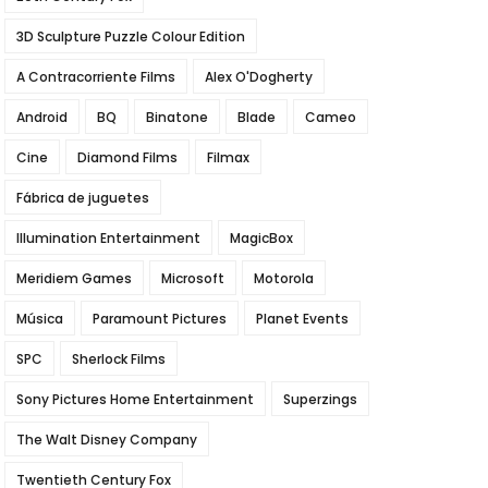
3D Sculpture Puzzle Colour Edition
A Contracorriente Films
Alex O'Dogherty
Android
BQ
Binatone
Blade
Cameo
Cine
Diamond Films
Filmax
Fábrica de juguetes
Illumination Entertainment
MagicBox
Meridiem Games
Microsoft
Motorola
Música
Paramount Pictures
Planet Events
SPC
Sherlock Films
Sony Pictures Home Entertainment
Superzings
The Walt Disney Company
Twentieth Century Fox