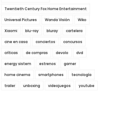
Twentieth Century Fox Home Entertainment
Universal Pictures
Wanda Visión
Wiko
Xiaomi
blu-ray
bluray
cartelera
cine en casa
conciertos
concursos
críticas
de compras
devolo
dvd
energy sistem
estrenos
gamer
home cinema
smartphones
tecnología
trailer
unboxing
videojuegos
youtube