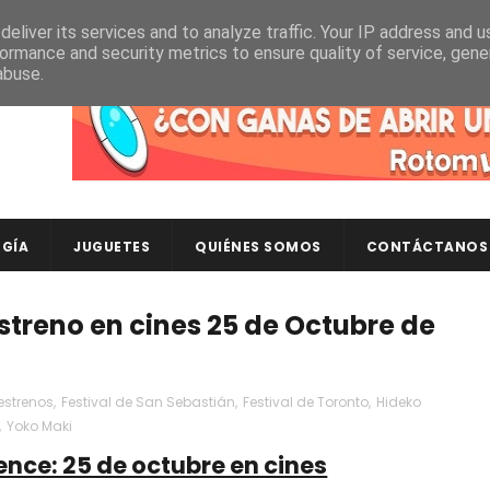
eliver its services and to analyze traffic. Your IP address and 
ormance and security metrics to ensure quality of service, gen
abuse.
Descubre en RotomLoot las últimas colecciones de ca
GÍA
JUGUETES
QUIÉNES SOMOS
CONTÁCTANOS
streno en cines 25 de Octubre de
estrenos
,
Festival de San Sebastián
,
Festival de Toronto
,
Hideko
,
Yoko Maki
ence: 25 de octubre en cines