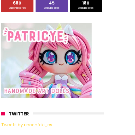
680
45
180
Suscriptores
Seguidores
Seguidores
TWITTER
Tweets by rinconfriki_es