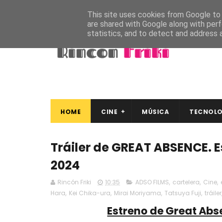
This site uses cookies from Google to d
are shared with Google along with perf
statistics, and to detect and address 
HOME
CINE
MÚSICA
TECNOLO
Tráiler de GREAT ABSENCE. E
2024
Rincón Friki
10:35
ADSO FILMS
,
cartelera
,
Cine
,
Hara
,
Kei Chika-ura
,
Mirai Moriyama
,
Tatsuya Fuji
,
tráiler
Estreno de Great Abs