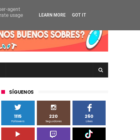
user-agent
erate usage
LEARN MORE
GOT IT
rtas Pokémon TCG en Inglés, Japonés o Chino
SÍGUENOS
1115
220
260
Followers
Seguidores
Likes