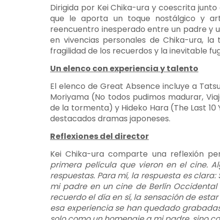
Dirigida por Kei Chika-ura y coescrita junto
que le aporta un toque nostálgico y ar
reencuentro inesperado entre un padre y u
en vivencias personales de Chika-ura, la
fragilidad de los recuerdos y la inevitable fu
Un elenco con experiencia y talento
El elenco de Great Absence incluye a Tatsuya 
Moriyama (No todos pudimos madurar, Viaje 
de la tormenta) y Hideko Hara (The Last 10 
destacados dramas japoneses.
Reflexiones del director
Kei Chika-ura comparte una reflexión pe
primera película que vieron en el cine. 
respuestas. Para mí, la respuesta es clara
mi padre en un cine de Berlín Occidental
recuerdo el día en sí, la sensación de esta
esa experiencia se han quedado grabadas.
solo como un homenaje a mi padre, sino c