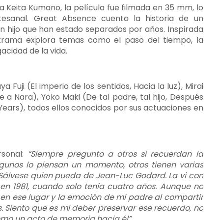
 a Keita Kumano, la película fue filmada en 35 mm, lo
tesanal. Great Absence cuenta la historia de un
n hijo que han estado separados por años. Inspirada
 trama explora temas como el paso del tiempo, la
gacidad de la vida.
Fuji (El imperio de los sentidos, Hacia la luz), Mirai
a Nara), Yoko Maki (De tal padre, tal hijo, Después
Years), todos ellos conocidos por sus actuaciones en
rsonal:
“Siempre pregunto a otros si recuerdan la
Algunos lo piensan un momento, otros tienen varias
: Sálvese quien pueda de Jean-Luc Godard. La vi con
 en 1981, cuando solo tenía cuatro años. Aunque no
r en ese lugar y la emoción de mi padre al compartir
 Siento que es mi deber preservar ese recuerdo, no
omo un acto de memoria hacia él”
.