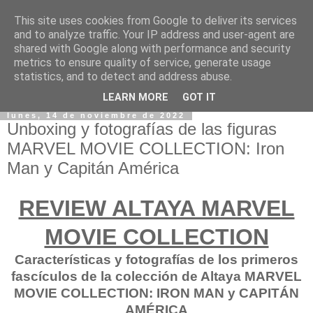
This site uses cookies from Google to deliver its services
and to analyze traffic. Your IP address and user-agent are
shared with Google along with performance and security
metrics to ensure quality of service, generate usage
statistics, and to detect and address abuse.
LEARN MORE
GOT IT
lunes, 14 de noviembre de 2022
Unboxing y fotografías de las figuras
MARVEL MOVIE COLLECTION: Iron
Man y Capitán América
REVIEW ALTAYA MARVEL
MOVIE COLLECTION
Características y fotografías de los primeros
fascículos de la colección de Altaya MARVEL
MOVIE COLLECTION: IRON MAN y CAPITÁN
AMÉRICA