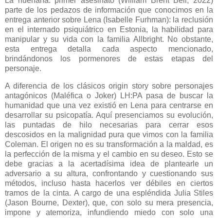
La huérfana: primer asesinato (William Brent Bell, 2022)
parte de los pedazos de información que conocimos en la
entrega anterior sobre Lena (Isabelle Furhman): la reclusión
en el internado psiquiátrico en Estonia, la habilidad para
manipular y su vida con la familia Allbright. No obstante,
esta entrega detalla cada aspecto mencionado,
brindándonos los pormenores de estas etapas del
personaje.
A diferencia de los clásicos origin story sobre personajes
antagónicos (Maléfica o Joker) LH:PA pasa de buscar la
humanidad que una vez existió en Lena para centrarse en
desarrollar su psicopatía. Aquí presenciamos su evolución,
las puntadas de hilo necesarias para cerrar esos
descosidos en la malignidad pura que vimos con la familia
Coleman. El origen no es su transformación a la maldad, es
la perfección de la misma y el cambio en su deseo. Esto se
debe gracias a la acertadísima idea de plantearle un
adversario a su altura, confrontando y cuestionando sus
métodos, incluso hasta hacerlos ver débiles en ciertos
tramos de la cinta. A cargo de una espléndida Julia Stiles
(Jason Bourne, Dexter), que, con solo su mera presencia,
impone y atemoriza, infundiendo miedo con solo una