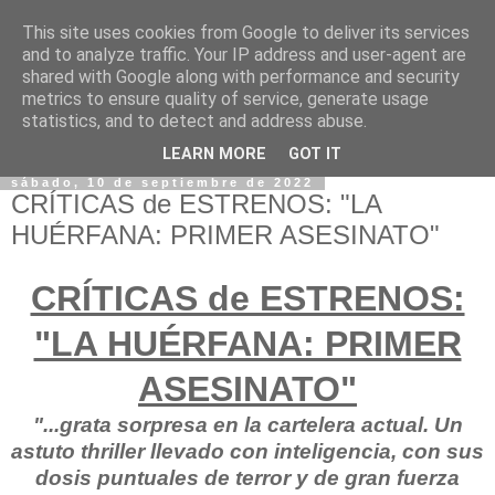
This site uses cookies from Google to deliver its services
and to analyze traffic. Your IP address and user-agent are
shared with Google along with performance and security
metrics to ensure quality of service, generate usage
statistics, and to detect and address abuse.
LEARN MORE
GOT IT
sábado, 10 de septiembre de 2022
CRÍTICAS de ESTRENOS: "LA
HUÉRFANA: PRIMER ASESINATO"
CRÍTICAS de ESTRENOS:
"LA HUÉRFANA: PRIMER
ASESINATO"
"...grata sorpresa en la cartelera actual. Un
astuto thriller llevado con inteligencia, con sus
dosis puntuales de terror y de gran fuerza