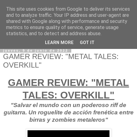
This site uses cookies from Google to deliver its services
and to analyze traffic. Your IP address and user-agent are
shared with Google along with performance and security
metrics to ensure quality of service, generate usage
statistics, and to detect and address abuse.
LEARN MORE
GOT IT
jueves, 9 de junio de 2022
GAMER REVIEW: "METAL TALES:
OVERKILL"
GAMER REVIEW: "METAL
TALES: OVERKILL"
"Salvar el mundo con un poderoso riff de
guitarra. Un roguelite de acción frenética entre
birras y zombies metaleros"