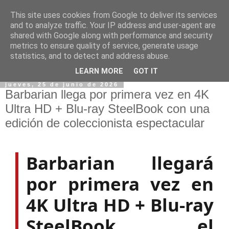
This site uses cookies from Google to deliver its services
and to analyze traffic. Your IP address and user-agent are
shared with Google along with performance and security
metrics to ensure quality of service, generate usage
statistics, and to detect and address abuse.
LEARN MORE
GOT IT
jueves, 25 de junio de 2026
Barbarian llega por primera vez en 4K
Ultra HD + Blu-ray SteelBook con una
edición de coleccionista espectacular
Barbarian llegará
por primera vez en
4K Ultra HD + Blu-ray
SteelBook el