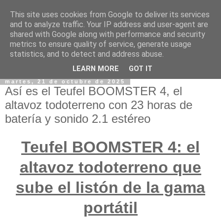
This site uses cookies from Google to deliver its services
and to analyze traffic. Your IP address and user-agent are
shared with Google along with performance and security
metrics to ensure quality of service, generate usage
statistics, and to detect and address abuse.
LEARN MORE
GOT IT
martes, 21 de octubre de 2025
Así es el Teufel BOOMSTER 4, el
altavoz todoterreno con 23 horas de
batería y sonido 2.1 estéreo
Teufel BOOMSTER 4: el
altavoz todoterreno que
sube el listón de la gama
portátil